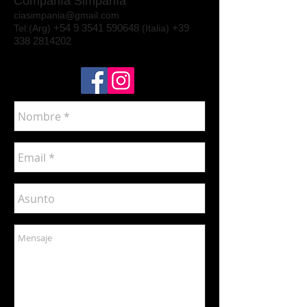
Compañía Simpañía
ciasimpania@gmail.com
+54 9 3541 590648
+39
Tel:(Arg)
(Italia)
338 2814202